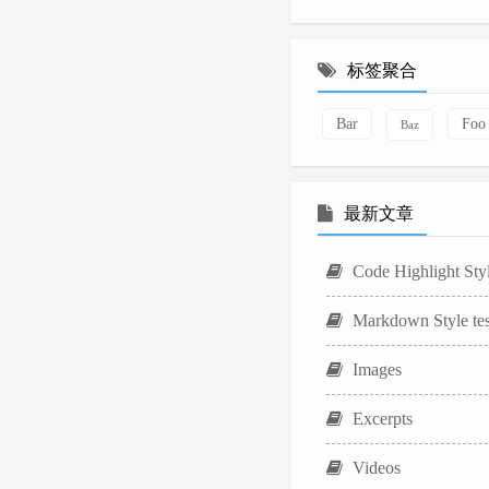
标签聚合
Bar
Foo
Baz
最新文章
Code Highlight Styl
Markdown Style tes
Images
Excerpts
Videos