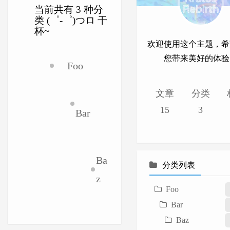
当前共有 3 种分
类 (゜-゜)つロ 干
杯~
欢迎使用这个主题，希
您带来美好的体验
Foo
文章
分类
15
3
Bar
Ba
分类列表
z
Foo
Bar
Baz