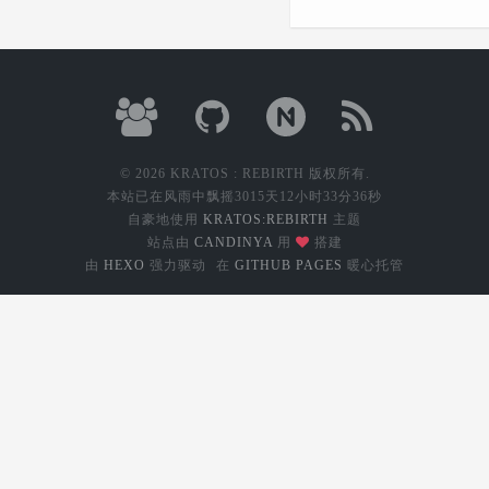
© 2026 KRATOS : REBIRTH 版权所有.
本站已在风雨中飘摇
3015天12小时33分36秒
自豪地使用
KRATOS:REBIRTH
主题
站点由
CANDINYA
用
搭建
由
HEXO
强力驱动
在
GITHUB PAGES
暖心托管