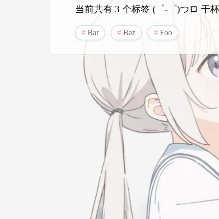
当前共有 3 个标签 (゜-゜)つロ 干杯
Bar
Baz
Foo