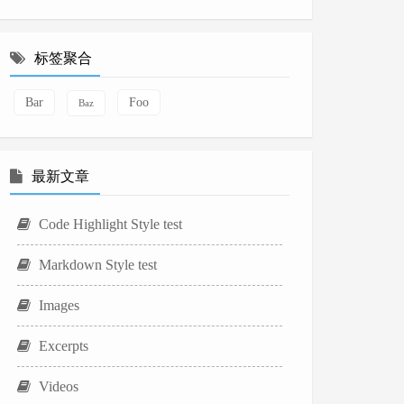
标签聚合
Bar
Foo
Baz
最新文章
Code Highlight Style test
Markdown Style test
Images
Excerpts
Videos