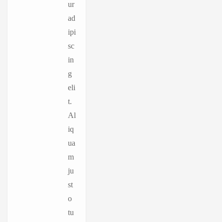
ur
ad
ipi
sc
in
g
eli
t.
Al
iq
ua
m
ju
st
o
tu