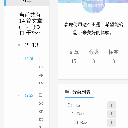
当前共有
14 篇文章
欢迎使用这个主题，希望能给
(゜-゜)つ
ロ 干杯~
您带来美好的体验。
2013
文章
分类
标签
I
12-26
15
3
3
m
ag
es
分类列表
E
12-25
xc
Foo
1
er
Bar
1
pt
Baz
1
s