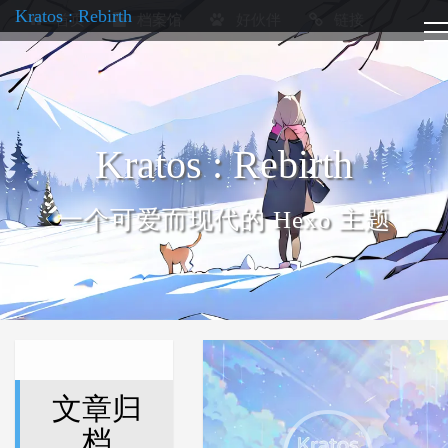
Kratos : Rebirth
首页
档案馆
好伙伴
链接
Kratos : Rebirth
一个可爱而现代的 Hexo 主题
文章归
档