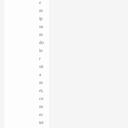
e
m
ip
su
m
do
lo
r
sit
a
m
et,
co
ns
ec
tet