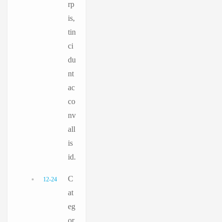
rp
is,
tin
ci
du
nt
ac
co
nv
all
is
id.
C
12-24
at
eg
or