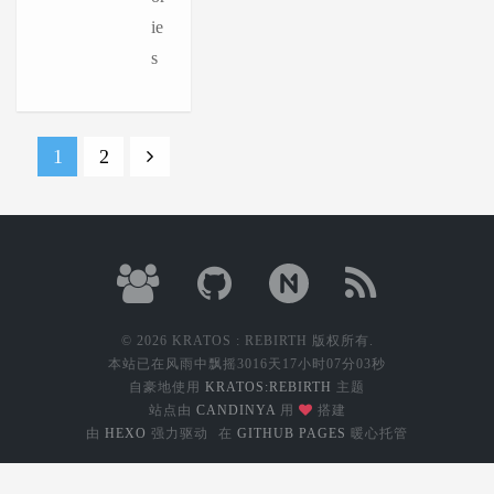
ie
s
1
2
© 2026 KRATOS : REBIRTH 版权所有.
本站已在风雨中飘摇
3016天17小时07分03秒
自豪地使用
KRATOS:REBIRTH
主题
站点由
CANDINYA
用
搭建
由
HEXO
强力驱动
在
GITHUB PAGES
暖心托管