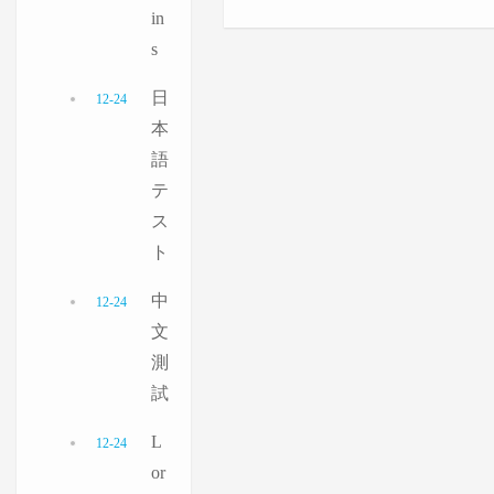
in
s
日
12-24
本
語
テ
ス
ト
中
12-24
文
測
試
L
12-24
or