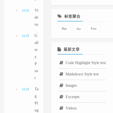
Vi
12-25
标签聚合
de
os
Bar
Foo
Baz
G
12-25
all
最新文章
er
y
Code Highlight Style test
P
os
Markdown Style test
t
Images
Ta
12-25
g
Excerpts
Pl
Videos
ug