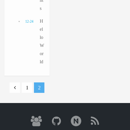
nt
s
H
12-24
el
lo
W
or
ld
1
2