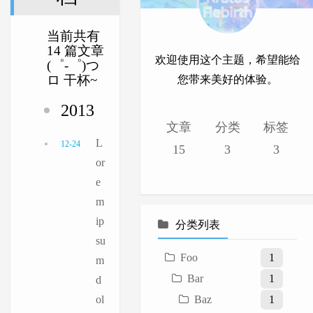
当前共有
14 篇文章
欢迎使用这个主题，希望能给
(゜-゜)つ
ロ 干杯~
您带来美好的体验。
2013
文章
分类
标签
L
12-24
15
3
3
or
e
m
ip
分类列表
su
Foo
1
m
Bar
1
d
ol
Baz
1