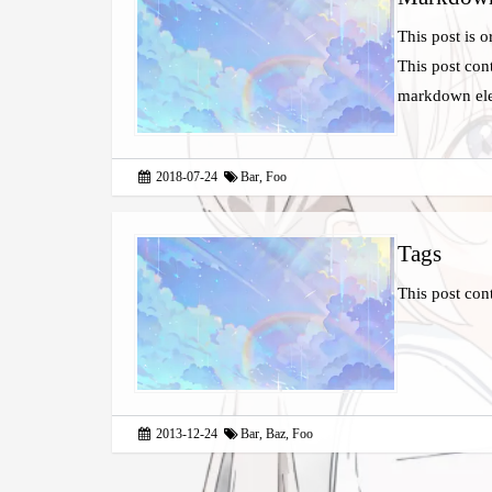
This post is 
This post con
markdown ele
2018-07-24
Bar
,
Foo
Tags
This post con
2013-12-24
Bar
,
Baz
,
Foo