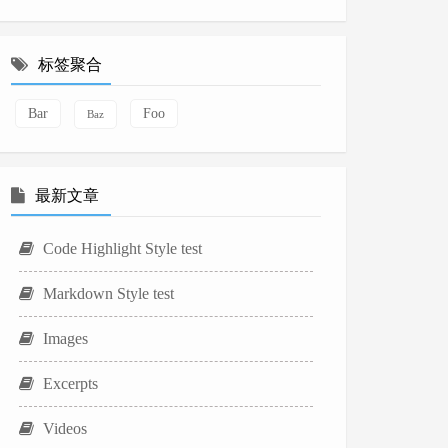
标签聚合
Bar
Foo
Baz
最新文章
Code Highlight Style test
Markdown Style test
Images
Excerpts
Videos