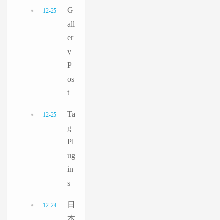
G
12-25
all
er
y
P
os
t
Ta
12-25
g
Pl
ug
in
s
日
12-24
本