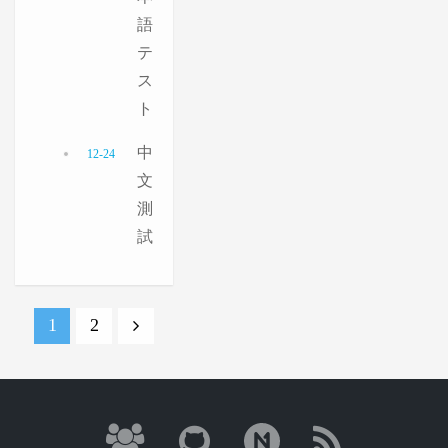
語
テ
ス
ト
中
12-24
文
測
試
1
2