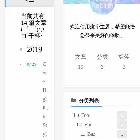
当前共有
14 篇文章
欢迎使用这个主题，希望能给
(゜-゜)つ
ロ 干杯~
您带来美好的体验。
2019
文章
分类
标签
C
07-25
15
3
3
od
e
Hi
gh
分类列表
lig
Foo
1
ht
Bar
1
St
yl
Baz
1