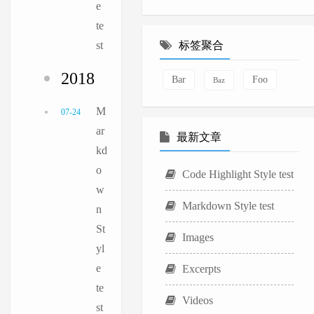
e
te
st
标签聚合
2018
Bar
Foo
Baz
M
07-24
ar
最新文章
kd
o
Code Highlight Style test
w
Markdown Style test
n
St
Images
yl
e
Excerpts
te
Videos
st