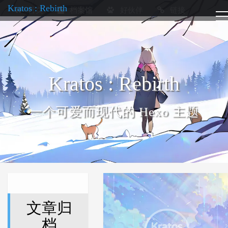
Kratos : Rebirth
首页
档案馆
好伙伴
链接
Kratos : Rebirth
一个可爱而现代的 Hexo 主题
文章归
档