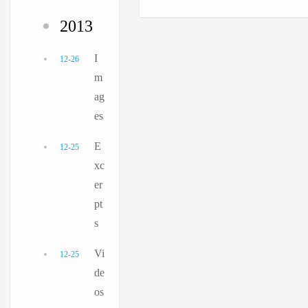
2013
I
12-26
m
ag
es
E
12-25
xc
er
pt
s
Vi
12-25
de
os